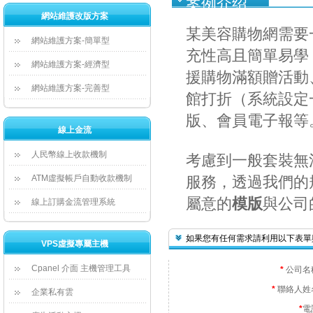
案例介绍
網站維護改版方案
某美容購物網需要
網站維護方案-簡單型
充性高且簡單易學
網站維護方案-經濟型
援購物滿額贈活動
網站維護方案-完善型
館打折（系統設定
版、會員電子報等
線上金流
人民幣線上收款機制
考慮到一般套裝無
ATM虛擬帳戶自動收款機制
服務，透過我們的
屬意的
模版
與公司
線上訂購金流管理系統
如果您有任何需求請利用以下表單
VPS虛擬專屬主機
Cpanel 介面 主機管理工具
*
 公司名
*
 聯絡人姓
企業私有雲
*
電