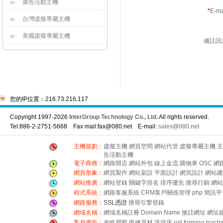
廣告活動主機
*
E-m
台灣虛擬專屬主機
美國虛擬專屬主機
備註訊
您的IP位置：216.73.216.117
Copyright 1997-2026
InterGroup Technology Co., Ltd.
All rights reserved.
Tel:886-2-2751-5668 Fax mail:fax@080.net E-mail:
sales@080.net
主機規劃：
虛擬主機
網頁空間
網站代管
虛擬專屬主機
主
告活動主機
電子商務：
網路開店
網站外包
線上金流
購物車
OSC
網
網頁形象：
網頁製作
網站架設
平面設計
網頁設計
網站建
網站推廣：
網站登錄
關鍵字排名
排序優先
搜尋行銷
網站
程式系統：
網路客服系統
CRM客戶關係管理
php
簡訊平
網路服務：
SSL憑證
搜尋引擎登錄
網域名稱：
網域名稱註冊
Domain Name
搶註網址
網址
客戶廣告：
改性塑胶
復健器材
洗澡床
roll forming mach