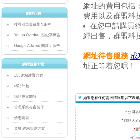
網址的費用包括
網站行銷
費用以及群盟科
在您申請購買
搜尋引擎登錄排名服務
經出售，群盟科
Yahoo Overture 關鍵字廣告
Google Adword 關鍵字廣告
網址待售服務
成
址正等着您呢！
網站規劃方案
168網站建置方案
網站外包
網站專案開發
如果您有任何需求請利用以下表單
管理系統專案製作
*
 公司名
優惠套裝
*
 聯絡人姓
套餐 網站規劃方案
*
電
*
E-m