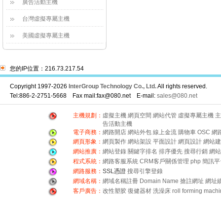
廣告活動主機
台灣虛擬專屬主機
美國虛擬專屬主機
您的IP位置：216.73.217.54
Copyright 1997-2026
InterGroup Technology Co., Ltd.
All rights reserved.
Tel:886-2-2751-5668 Fax mail:fax@080.net E-mail:
sales@080.net
主機規劃：
虛擬主機
網頁空間
網站代管
虛擬專屬主機
主
告活動主機
電子商務：
網路開店
網站外包
線上金流
購物車
OSC
網
網頁形象：
網頁製作
網站架設
平面設計
網頁設計
網站建
網站推廣：
網站登錄
關鍵字排名
排序優先
搜尋行銷
網站
程式系統：
網路客服系統
CRM客戶關係管理
php
簡訊平
網路服務：
SSL憑證
搜尋引擎登錄
網域名稱：
網域名稱註冊
Domain Name
搶註網址
網址
客戶廣告：
改性塑胶
復健器材
洗澡床
roll forming mach