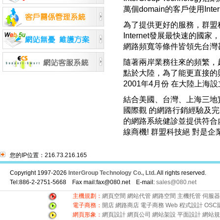
萬個domain的客戶使用InterG
為了提供更好的服務，群盟
Internet發展最快速的
網路頻寬等條件皆領先台灣
隨著兩岸業務往來的頻繁，
點於大陸，為了能更直接的
2001年4月份 在大陸上海
結合美國、台灣、上海三地
國際觀 的網路行銷經驗及
的網路系統健診並提供符合虛
線商機! 群盟科技絕 對是
您的IP位置：216.73.216.165
Copyright 1997-2026
InterGroup Technology Co., Ltd.
All rights reserved.
Tel:886-2-2751-5668 Fax mail:fax@080.net E-mail:
sales@080.net
主機規劃：
網頁空間
網站代管
網路空間
主機托管
伺服器
電子商務：
開店
網路商店
電子商務
Web 程式設計
OSC
網頁形象：
網頁設計
網頁公司
網站架設
平面設計
網站規