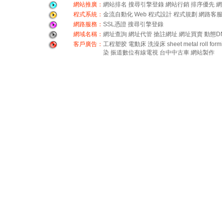
網站推廣：
網站排名
搜尋引擎登錄
網站行銷
排序優先
網
程式系統：
金流自動化
Web 程式設計
程式規劃
網路客
網路服務：
SSL憑證
搜尋引擎登錄
網域名稱：
網址查詢
網址代管
搶註網址
網址買賣
動態D
客戶廣告：
工程塑胶
電動床
洗澡床
sheet metal roll for
染
振道數位有線電視
台中中古車
網站製作