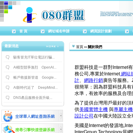
首 頁
網址域名申請
網頁設計規劃
最新消息
首頁
 關於我們
>>
駭客冒充IT單位電話行騙...
群盟科技是一群對Interne
AI模型競爭激烈 OpenAI...
務公司,專業於Internet
 網站
帳戶救援新管道 Google...
計
、
網路行銷
廣告等服務。
很簡單：因為群盟科技具有
AI新時代近了 DeepMind...
水準，有效率的服務及合理
DNS產品服務全面升級...
為了提供台灣用戶最好的頂
供
美國實體主機
 與
專屬主機
設計公司
在中國大陸設立全
美國是Internet的發源地,Int
InterGroup Techn